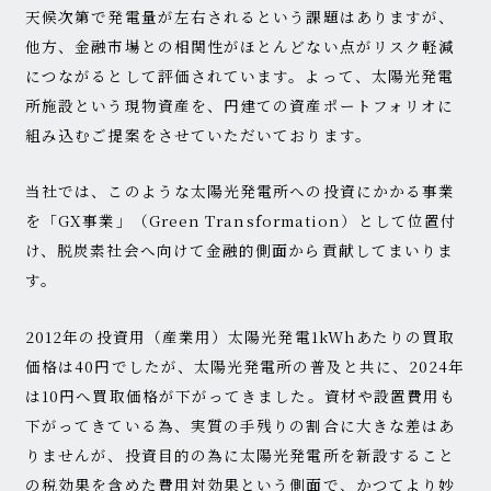
天候次第で発電量が左右されるという課題はありますが、
他方、金融市場との相関性がほとんどない点がリスク軽減
につながるとして評価されています。よって、太陽光発電
所施設という現物資産を、円建ての資産ポートフォリオに
組み込むご提案をさせていただいております。
当社では、このような太陽光発電所への投資にかかる事業
を「GX事業」（Green Transformation）として位置付
け、脱炭素社会へ向けて金融的側面から貢献してまいりま
す。
2012年の投資用（産業用）太陽光発電1kWhあたりの買取
価格は40円でしたが、太陽光発電所の普及と共に、2024年
は10円へ買取価格が下がってきました。資材や設置費用も
下がってきている為、実質の手残りの割合に大きな差はあ
りませんが、投資目的の為に太陽光発電所を新設すること
の税効果を含めた費用対効果という側面で、かつてより妙