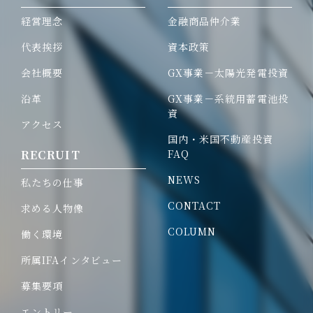
経営理念
金融商品仲介業
代表挨拶
資本政策
会社概要
GX事業－太陽光発電投資
沿革
GX事業－系統用蓄電池投
資
アクセス
国内・
米国不動産投資
RECRUIT
FAQ
NEWS
私たちの仕事
CONTACT
求める人物像
COLUMN
働く環境
所属IFAインタビュー
募集要項
エントリー