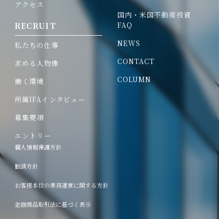
アクセス
国内・
米国不動産投資
RECRUIT
FAQ
NEWS
私たちの仕事
CONTACT
求める人物像
COLUMN
働く環境
所属IFAインタビュー
募集要項
エントリー
個人情報保護方針
勧誘方針
お客様本位の業務運営に関する方針
金融商品取引法に基づく表示