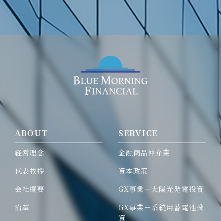
ABOUT
SERVICE
経営理念
金融商品仲介業
代表挨拶
資本政策
会社概要
GX事業－太陽光発電投資
沿革
GX事業－系統用蓄電池投
資